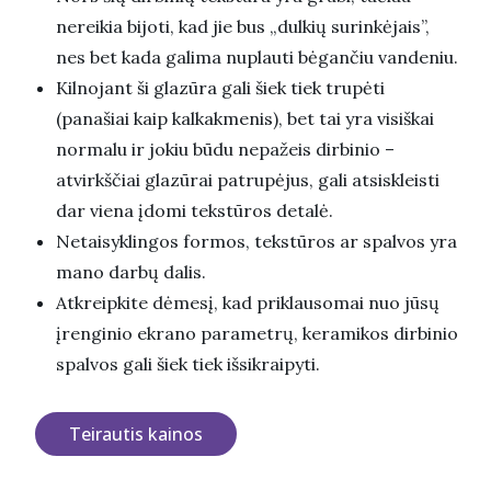
nereikia bijoti, kad jie bus „dulkių surinkėjais”,
nes bet kada galima nuplauti bėgančiu vandeniu.
Kilnojant ši glazūra gali šiek tiek trupėti
(panašiai kaip kalkakmenis), bet tai yra visiškai
normalu ir jokiu būdu nepažeis dirbinio –
atvirkščiai glazūrai patrupėjus, gali atsiskleisti
dar viena įdomi tekstūros detalė.
Netaisyklingos formos, tekstūros ar spalvos yra
mano darbų dalis.
Atkreipkite dėmesį, kad priklausomai nuo jūsų
įrenginio ekrano parametrų, keramikos dirbinio
spalvos gali šiek tiek išsikraipyti.
Teirautis kainos