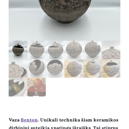
Vaza
Benton
. Unikali technika šiam keramikos
dirbiniui suteikia ypatingą išraišką.
Tai stiprus